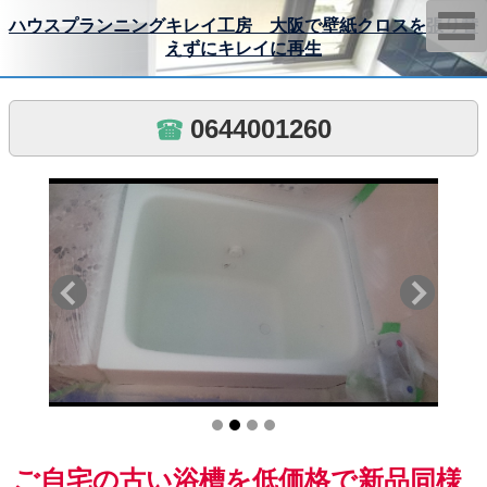
T
ハウスプランニングキレイ工房 大阪で壁紙クロスを張り替
o
えずにキレイに再生
g
g
l
e
n
0644001260
a
v
i
g
a
t
i
o
n
ご自宅の古い浴槽を低価格で新品同様