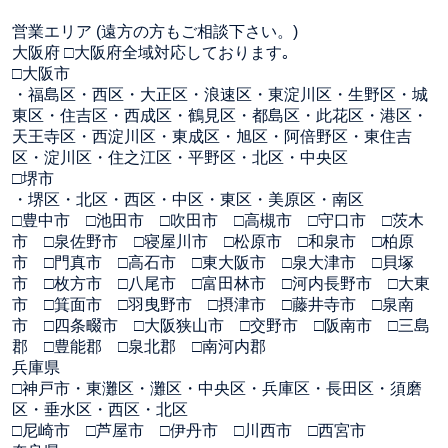
営業エリア (遠方の方もご相談下さい。)
大阪府 □大阪府全域対応しております｡
□大阪市
・福島区・西区・大正区・浪速区・東淀川区・生野区・城
東区・住吉区・西成区・鶴見区・都島区・此花区・港区・
天王寺区・西淀川区・東成区・旭区・阿倍野区・東住吉
区・淀川区・住之江区・平野区・北区・中央区
□堺市
・堺区・北区・西区・中区・東区・美原区・南区
□豊中市 □池田市 □吹田市 □高槻市 □守口市 □茨木
市 □泉佐野市 □寝屋川市 □松原市 □和泉市 □柏原
市 □門真市 □高石市 □東大阪市 □泉大津市 □貝塚
市 □枚方市 □八尾市 □富田林市 □河内長野市 □大東
市 □箕面市 □羽曳野市 □摂津市 □藤井寺市 □泉南
市 □四条畷市 □大阪狭山市 □交野市 □阪南市 □三島
郡 □豊能郡 □泉北郡 □南河内郡
兵庫県
□神戸市・東灘区・灘区・中央区・兵庫区・長田区・須磨
区・垂水区・西区・北区
□尼崎市 □芦屋市 □伊丹市 □川西市 □西宮市