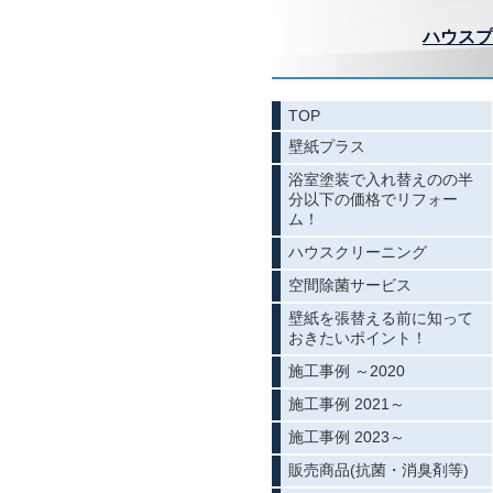
ハウスプ
TOP
壁紙プラス
浴室塗装で入れ替えのの半
分以下の価格でリフォー
ム！
ハウスクリーニング
空間除菌サービス
壁紙を張替える前に知って
おきたいポイント！
施工事例 ～2020
施工事例 2021～
施工事例 2023～
販売商品(抗菌・消臭剤等)