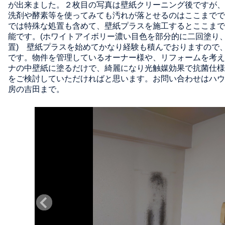
が出来ました。２枚目の写真は壁紙クリーニング後ですが、
洗剤や酵素等を使ってみても汚れが落とせるのはここまでで
では特殊な処置も含めて、壁紙プラスを施工するとここまで
能です。(ホワイトアイボリー濃い目色を部分的に二回塗り
置) 壁紙プラスを始めてかなり経験も積んでおりますので
です。物件を管理しているオーナー様や、リフォームを考え
ナの中壁紙に塗るだけで、綺麗になり光触媒効果で抗菌仕様
をご検討していただければと思います。お問い合わせはハウ
房の吉田まで。