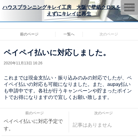
T
ハウスプランニングキレイ工房 大阪で壁紙クロスを張り替
o
えずにキレイに再生
g
g
l
e
n
前のページ
一覧へ
次のページ
a
v
i
ペイペイ払いに対応しました。
g
a
t
2020年11月13日 16:26
i
o
n
これまでは現金支払い・振り込みのみの対応でしたが、ペ
イペイ払いの対応も可能になりました。また、aupay払い
も申請中です。各社が行うキャンペーンや貯まったポイン
トでお得になりますので宜しくお願い致します。
前のページ
次のページ
ペイペイ払いに対応予定で
記事はありません
す。